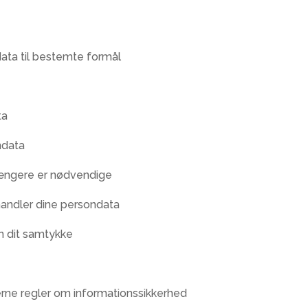
ata til bestemte formål
ta
ndata
 længere er nødvendige
handler dine persondata
n dit samtykke
erne regler om informationssikkerhed