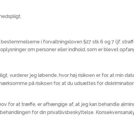
hedspligt.
bestemmelserne i forvaltningsloven §27 stk 6 og 7 (jf. straf
e oplysninger om personer eller indhold, som er blevet opfan
gt, vurderer jeg løbende, hvor høj risikoen er for, at min da
ærksomme på risikoen for, at du udsættes for diskrimination e
 behov for at træffe, er afhængige af, at jeg kan behandle a
behandlingen for din privatlivsbeskyttelse. Konsekvensana