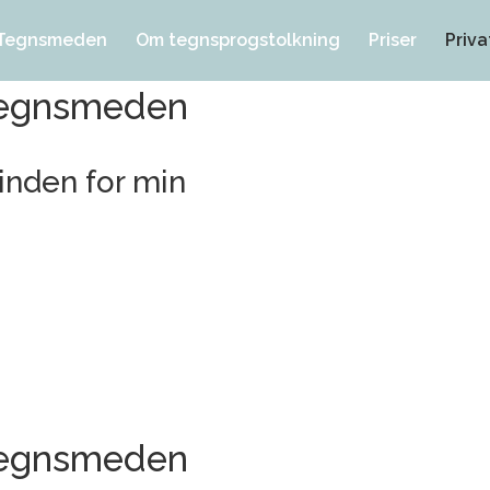
Tegnsmeden
Om tegnsprogstolkning
Priser
Priva
r Tegnsmeden
inden for min
r Tegnsmeden