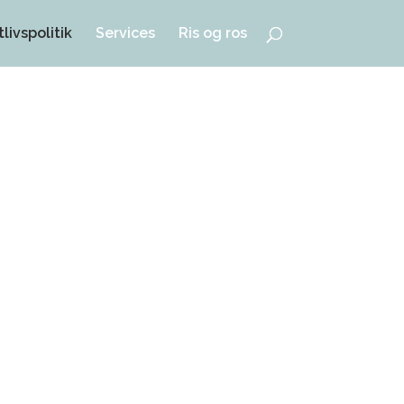
tlivspolitik
Services
Ris og ros