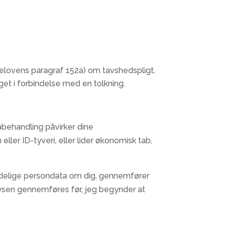
felovens paragraf 152a) om tavshedspligt.
get i forbindelse med en tolkning.
tabehandling påvirker dine
ller ID-tyveri, eller lider økonomisk tab,
lmindelige persondata om dig, gennemfører
lysen gennemføres før, jeg begynder at