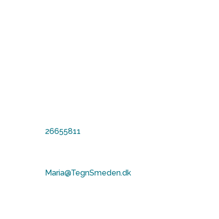

Adresse
Parmagade 60,
2300 KBH S

Telefon
26655811

E-mail
Maria@TegnSmeden.dk

CVR-nr.
39662124