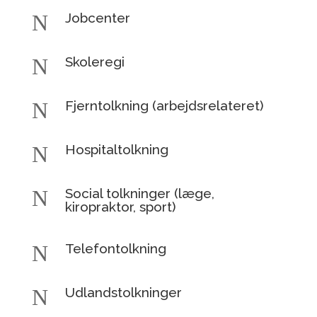
N
Jobcenter
N
Skoleregi
N
Fjerntolkning (arbejdsrelateret)
N
Hospitaltolkning
N
Social tolkninger (læge,
kiropraktor, sport)
N
Telefontolkning
N
Udlandstolkninger