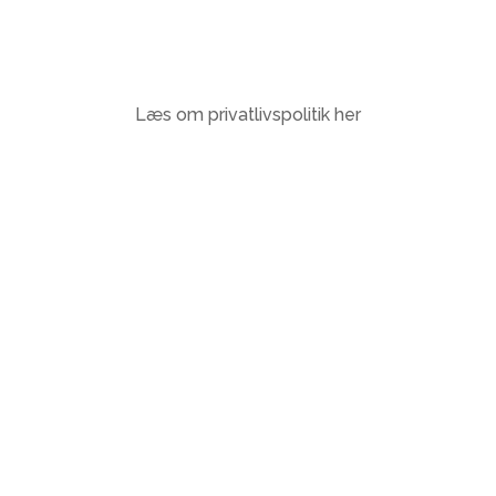
Læs om privatlivspolitik her

Adresse
Parmagade 60,
2300 KBH S

Telefon